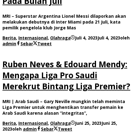
Pada Bulan Juli
MRI – Superstar Argentina Lionel Messi dilaporkan akan
melakukan debutnya di Inter Miami pada 21 Juli, kata
pemilik pengelola klub Jorge Mas
Berita
,
Internasional
,
Olahraga
Juli 4, 2023
Juli 4, 2023
oleh
admin
Sebar
Tweet
Ruben Neves & Edouard Mendy:
Mengapa Liga Pro Saudi
Merekrut Bintang Liga Premier?
MRI | Arab Saudi – Gary Neville mungkin telah meminta
Liga Premier untuk menghentikan transfer pemain ke
Arab Saudi karena alasan “integritas”,
Berita
,
Internasional
,
Olahraga
Juni 25, 2023
Juni 25,
2023
oleh
admin
Sebar
Tweet