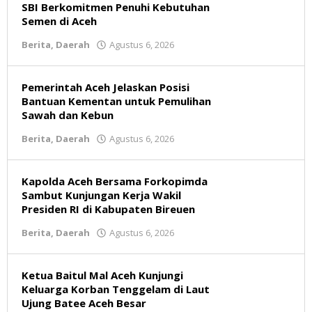
SBI Berkomitmen Penuhi Kebutuhan
Semen di Aceh
Berita
,
Daerah
Agustus 6, 2026
oleh
Redaksi
Pemerintah Aceh Jelaskan Posisi
Bantuan Kementan untuk Pemulihan
Sawah dan Kebun
Berita
,
Daerah
Agustus 6, 2026
oleh
Redaksi
Kapolda Aceh Bersama Forkopimda
Sambut Kunjungan Kerja Wakil
Presiden RI di Kabupaten Bireuen
Berita
,
Daerah
Agustus 6, 2026
oleh
admin
Ketua Baitul Mal Aceh Kunjungi
Keluarga Korban Tenggelam di Laut
Ujung Batee Aceh Besar