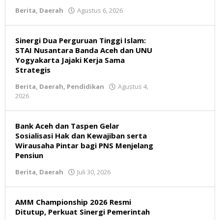
Berita
,
Daerah
Agustus 6, 2026
oleh
Redaksi
Sinergi Dua Perguruan Tinggi Islam:
STAI Nusantara Banda Aceh dan UNU
Yogyakarta Jajaki Kerja Sama
Strategis
Berita
,
Daerah
,
Pendidikan
Agustus 4,
2026
oleh
Redaksi
Bank Aceh dan Taspen Gelar
Sosialisasi Hak dan Kewajiban serta
Wirausaha Pintar bagi PNS Menjelang
Pensiun
Berita
,
Daerah
Juli 30, 2026
oleh
Redaksi
AMM Championship 2026 Resmi
Ditutup, Perkuat Sinergi Pemerintah