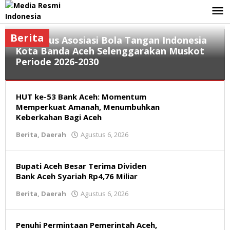
Lewati
ke
konten
Berita
Pengurus Asosiasi Bola Tangan Indonesia
Kota Banda Aceh Selenggarakan Muskot
Periode 2026-2030
Berita
,
HUT ke-53 Bank Aceh: Momentum
Daerah
,
Olahraga
Memperkuat Amanah, Menumbuhkan
Keberkahan Bagi Aceh
Agustus
Berita
,
Daerah
Agustus 6, 2026
oleh
7,
Redaksi
2026
oleh
Redaksi
Bupati Aceh Besar Terima Dividen
Bank Aceh Syariah Rp4,76 Miliar
Berita
,
Daerah
Agustus 6, 2026
oleh
Redaksi
Penuhi Permintaan Pemerintah Aceh,