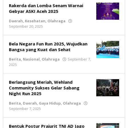
Rakerda dan Lomba Senam Warnai
Gebyar ASKI Aceh 2025
Daerah
,
Kesehatan
,
Olahraga
September 20, 2025
oleh
admin
Bela Negara Fun Run 2025, Wujudkan
Bangsa yang Kuat dan Sehat
Berita
,
Nasional
,
Olahraga
September 7,
2025
oleh
Redaksi
Berlangsung Meriah, Wehland
Community Sukses Gelar Sabang
Night Run 2025
Berita
,
Daerah
,
Gaya Hidup
,
Olahraga
September 7, 2025
oleh
admin
Bentuk Postur Prajurit TNI AD Jago