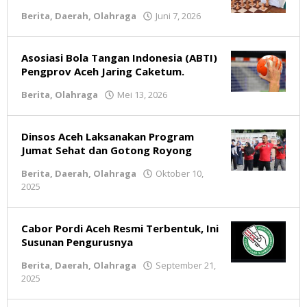
Berita
,
Daerah
,
Olahraga
Juni 7, 2026
oleh
Redaksi
Asosiasi Bola Tangan Indonesia (ABTI)
Pengprov Aceh Jaring Caketum.
Berita
,
Olahraga
Mei 13, 2026
oleh
Redaksi
Dinsos Aceh Laksanakan Program
Jumat Sehat dan Gotong Royong
Berita
,
Daerah
,
Olahraga
Oktober 10,
2025
oleh
Redaksi
Cabor Pordi Aceh Resmi Terbentuk, Ini
Susunan Pengurusnya
Berita
,
Daerah
,
Olahraga
September 21,
2025
oleh
Redaksi