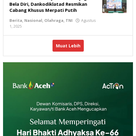
Bela Diri, Dankodiklatad Resmikan
Cabang Khusus Merpati Putih
Berita
,
Nasional
,
Olahraga
,
TNI
Agustus
1, 2025
oleh
Redaksi
Muat Lebih