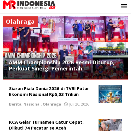
Lewati
ke
konten
Olahraga
AMM Championship 2026 Resmi Ditutup,
Perkuat Sinergi Pemerintah
Berita
,
Siaran Piala Dunia 2026 di TVRI Putar
Daerah
,
Olahraga
Ekonomi Nasional Rp5,03 Triliun
Berita
,
Nasional
,
Olahraga
Juli 20, 2026
oleh
Juli
Redaksi
29,
2026
oleh
KCA Gelar Turnamen Catur Cepat,
Redaksi
Diikuti 74 Pecatur se Aceh