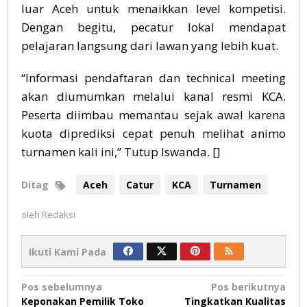
luar Aceh untuk menaikkan level kompetisi.
Dengan begitu, pecatur lokal mendapat
pelajaran langsung dari lawan yang lebih kuat.
“Informasi pendaftaran dan technical meeting
akan diumumkan melalui kanal resmi KCA.
Peserta diimbau memantau sejak awal karena
kuota diprediksi cepat penuh melihat animo
turnamen kali ini,” Tutup Iswanda. []
Ditag
Aceh
Catur
KCA
Turnamen
oleh
Redaksi
Ikuti Kami Pada
Navigasi
Pos sebelumnya
Pos berikutnya
Keponakan Pemilik Toko
Tingkatkan Kualitas