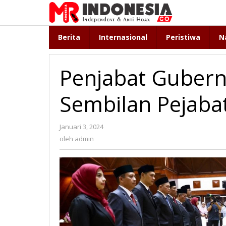
Lewati
ke
konten
Berita
Internasional
Peristiwa
N
Penjabat Gubern
Sembilan Pejabat
Januari 3, 2024
oleh
admin
oleh
admin