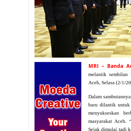
MRI – Banda A
melantik sembilan 
Aceh, Selasa (2/1/20
Dalam sambutannya
baru dilantik untu
menyukseskan ber
masyarakat Aceh. “
Sejak dimulai tadi 