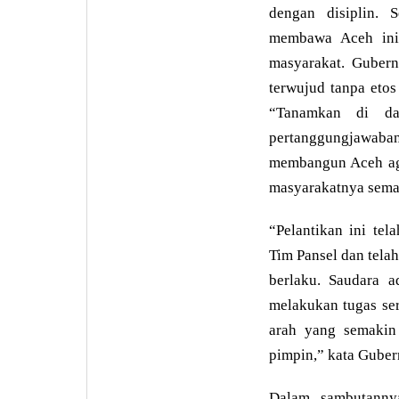
dengan disiplin. 
membawa Aceh ini 
masyarakat. Guber
terwujud tanpa etos 
“Tanamkan di da
pertanggungjawaba
membangun Aceh aga
masyarakatnya semak
“Pelantikan ini tel
Tim Pansel dan tela
berlaku. Saudara 
melakukan tugas se
arah yang semakin 
pimpin,” kata Guber
Dalam sambutanny