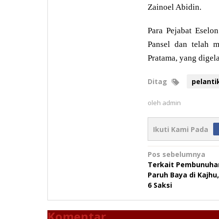
Zainoel Abidin.
Para Pejabat Eselo
Pansel dan telah m
Pratama, yang digela
Ditag
pelanti
oleh
admin
Ikuti Kami Pada
Navigasi
Pos sebelumnya
Terkait Pembunuha
pos
Paruh Baya di Kajhu,
6 Saksi
Komentar