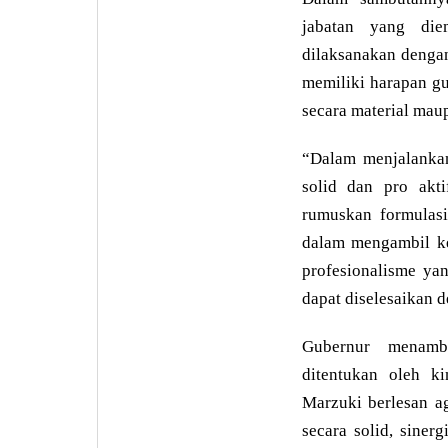
jabatan yang di
dilaksanakan denga
memiliki harapan g
secara material maup
“Dalam menjalankan 
solid dan pro akt
rumuskan formulas
dalam mengambil ke
profesionalisme ya
dapat diselesaikan 
Gubernur menamba
ditentukan oleh k
Marzuki berlesan a
secara solid, siner