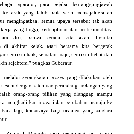
Sebagai aparatur, para pejabat bertanggungjawab
ke arah yang lebih baik serta mensejahterakan
nur mengingatkan, semua upaya tersebut tak akan
kerja yang tinggi, kedisiplinan dan profesionalitas.
lam diri, bahwa semua kita akan dimintai
n di akhirat kelak. Mari bersama kita bergerak
r semakin baik, semakin maju, semakin hebat dan
in sejahtera,” pungkas Gubernur.
ah melalui serangkaian proses yang dilakukan oleh
h sesuai dengan ketentuan perundang-undangan yang
adalah orang-orang pilihan yang dianggap mampu
rta menghadirkan inovasi dan perubahan menuju ke
baik lagi, khususnya bagi instansi yang saudara
nur.
a, Achmad Marzuki juga mengingatkan, bahwa