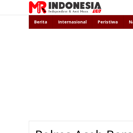
Lewati
ke
konten
Berita
Internasional
Peristiwa
N