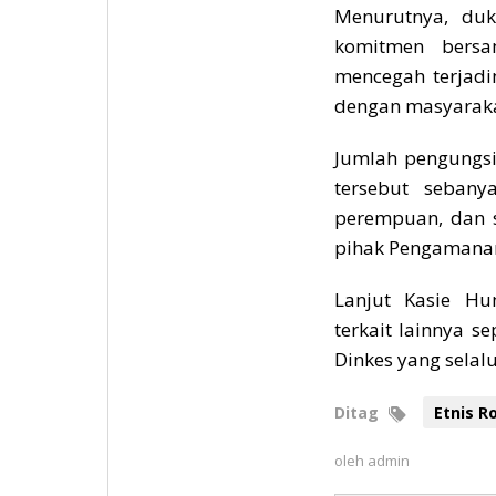
Menurutnya, duk
komitmen bersa
mencegah terjadi
dengan masyaraka
Jumlah pengungsi
tersebut sebany
perempuan, dan s
pihak Pengamana
Lanjut Kasie Hu
terkait lainnya s
Dinkes yang selalu
Ditag
Etnis R
oleh
admin