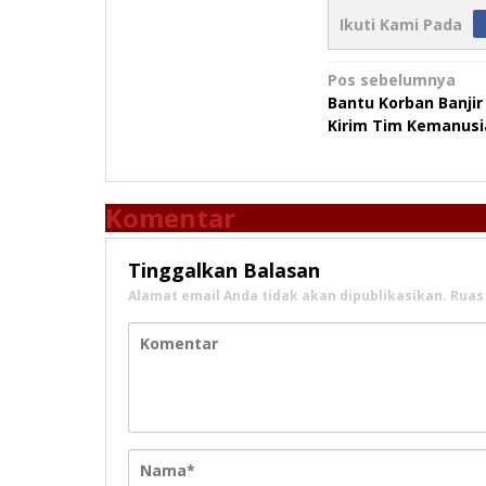
Ikuti Kami Pada
Navigasi
Pos sebelumnya
Bantu Korban Banjir
pos
Kirim Tim Kemanus
Komentar
Tinggalkan Balasan
Alamat email Anda tidak akan dipublikasikan.
Ruas