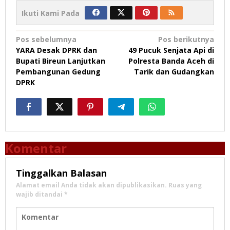
Ikuti Kami Pada
Navigasi
Pos sebelumnya
Pos berikutnya
YARA Desak DPRK dan
49 Pucuk Senjata Api di
pos
Bupati Bireun Lanjutkan
Polresta Banda Aceh di
Pembangunan Gedung
Tarik dan Gudangkan
DPRK
Komentar
Tinggalkan Balasan
Alamat email Anda tidak akan dipublikasikan.
Ruas yang
wajib ditandai
*