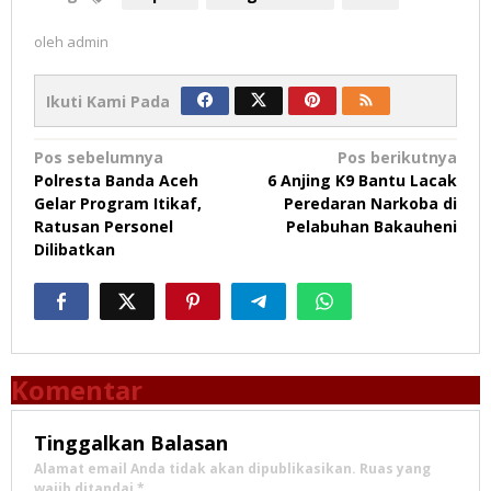
oleh
admin
Ikuti Kami Pada
Navigasi
Pos sebelumnya
Pos berikutnya
Polresta Banda Aceh
6 Anjing K9 Bantu Lacak
pos
Gelar Program Itikaf,
Peredaran Narkoba di
Ratusan Personel
Pelabuhan Bakauheni
Dilibatkan
Komentar
Tinggalkan Balasan
Alamat email Anda tidak akan dipublikasikan.
Ruas yang
wajib ditandai
*