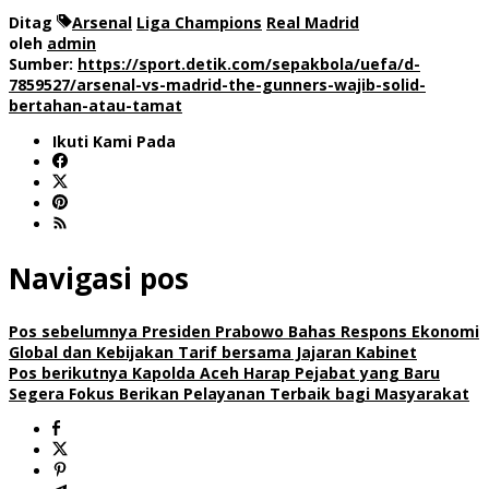
Ditag
Arsenal
Liga Champions
Real Madrid
oleh
admin
Sumber:
https://sport.detik.com/sepakbola/uefa/d-
7859527/arsenal-vs-madrid-the-gunners-wajib-solid-
bertahan-atau-tamat
Ikuti Kami Pada
Navigasi pos
Pos sebelumnya
Presiden Prabowo Bahas Respons Ekonomi
Global dan Kebijakan Tarif bersama Jajaran Kabinet
Pos berikutnya
Kapolda Aceh Harap Pejabat yang Baru
Segera Fokus Berikan Pelayanan Terbaik bagi Masyarakat