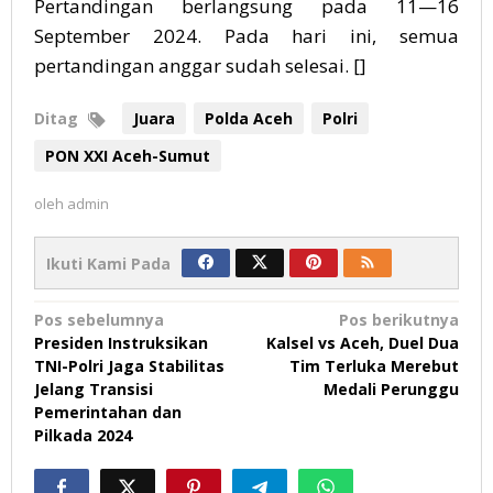
Pertandingan berlangsung pada 11—16
September 2024. Pada hari ini, semua
pertandingan anggar sudah selesai. []
Ditag
Juara
Polda Aceh
Polri
PON XXI Aceh-Sumut
oleh
admin
Ikuti Kami Pada
Navigasi
Pos sebelumnya
Pos berikutnya
Presiden Instruksikan
Kalsel vs Aceh, Duel Dua
pos
TNI-Polri Jaga Stabilitas
Tim Terluka Merebut
Jelang Transisi
Medali Perunggu
Pemerintahan dan
Pilkada 2024