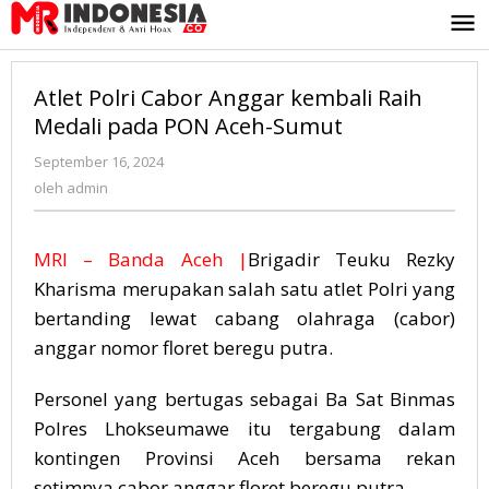
Lewati
ke
konten
Atlet Polri Cabor Anggar kembali Raih
Medali pada PON Aceh-Sumut
September 16, 2024
oleh
admin
oleh
admin
MRI – Banda Aceh |
Brigadir Teuku Rezky
Kharisma merupakan salah satu atlet Polri yang
bertanding lewat cabang olahraga (cabor)
anggar nomor floret beregu putra.
Personel yang bertugas sebagai Ba Sat Binmas
Polres Lhokseumawe itu tergabung dalam
kontingen Provinsi Aceh bersama rekan
setimnya cabor anggar floret beregu putra.