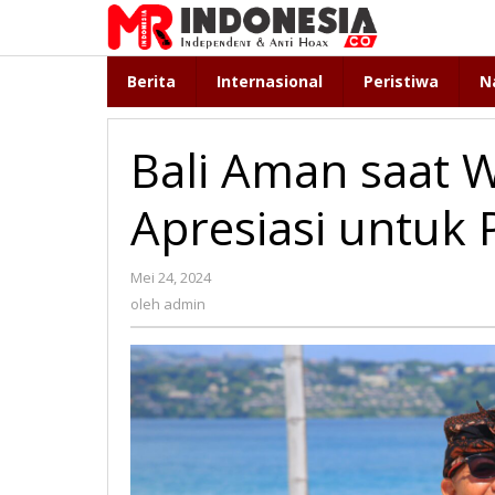
Lewati
ke
konten
Berita
Internasional
Peristiwa
N
Bali Aman saat 
Apresiasi untuk P
Mei 24, 2024
oleh
admin
oleh
admin