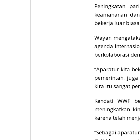
Peningkatan par
keamananan dan k
bekerja luar bias
Wayan mengatakan
agenda internasi
berkolaborasi den
“Aparatur kita be
pemerintah, juga
kira itu sangat pe
Kendati WWF be
meningkatkan kin
karena telah men
“Sebagai aparatu