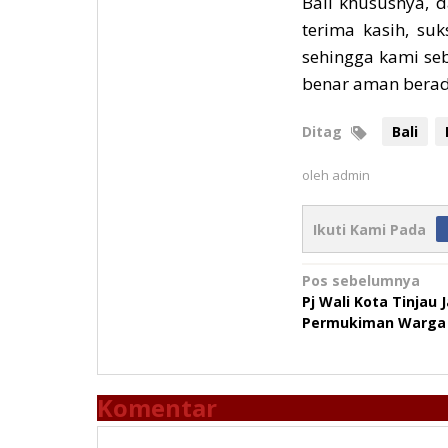
Bali khususnya, d
terima kasih, su
sehingga kami se
benar aman berada
Ditag
Bali
oleh
admin
Ikuti Kami Pada
Navigasi
Pos sebelumnya
Pj Wali Kota Tinjau 
pos
Permukiman Warga
Komentar