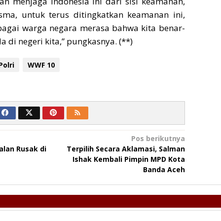
an menjaga Indonesia ini dari sisi keamanan,
ksma, untuk terus ditingkatkan keamanan ini,
bagai warga negara merasa bahwa kita benar-
 di negeri kita,” pungkasnya. (**)
Polri
WWF 10
Pos berikutnya
Jalan Rusak di
Terpilih Secara Aklamasi, Salman
Ishak Kembali Pimpin MPD Kota
Banda Aceh