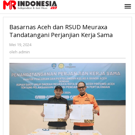
Lewati
ke
konten
Basarnas Aceh dan RSUD Meuraxa
Tandatangani Perjanjian Kerja Sama
Mei 19, 2024
oleh
admin
oleh
admin