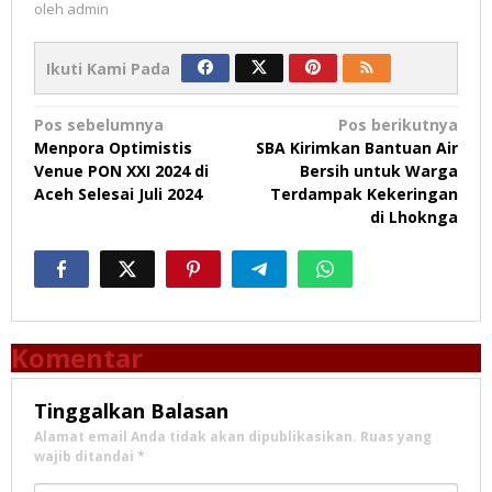
oleh
admin
Ikuti Kami Pada
Navigasi
Pos sebelumnya
Pos berikutnya
Menpora Optimistis
SBA Kirimkan Bantuan Air
pos
Venue PON XXI 2024 di
Bersih untuk Warga
Aceh Selesai Juli 2024
Terdampak Kekeringan
di Lhoknga
Komentar
Tinggalkan Balasan
Alamat email Anda tidak akan dipublikasikan.
Ruas yang
wajib ditandai
*