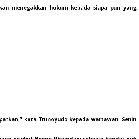
 akan menegakkan hukum kepada siapa pun yang
 dapatkan,” kata Trunoyudo kepada wartawan, Senin
 yang disebut Benny Rhamdani sebagai bandar judi