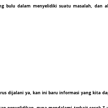
ang bulu dalam menyelidiki suatu masalah, dan
us dijalani ya, kan ini baru informasi yang kita
kan penyelidikan, guna mendalami terkait sosok T