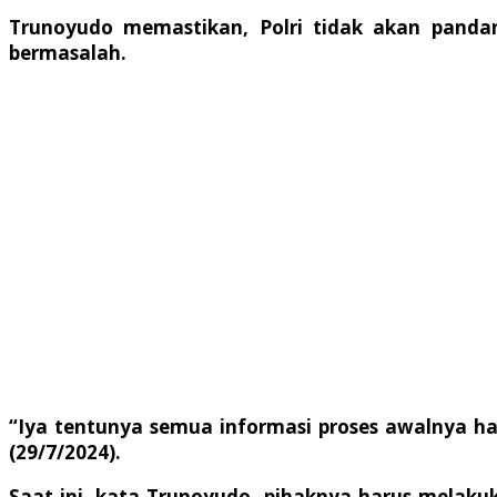
Trunoyudo memastikan, Polri tidak akan pand
bermasalah.
“Iya tentunya semua informasi proses awalnya har
(29/7/2024).
Saat ini, kata Trunoyudo, pihaknya harus melaku