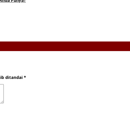
 Anda Punya?
ib ditandai
*