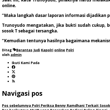
online.
“Maka langkah dasar laporan informasi dijadikan pr
Trunoyudo mengatakan, jika bukti sudah cukup, 
sosok T sebagai tersangka.
“Kemudian tentunya hasilnya bagaimana mekanisme 
Ditag
Berantas
Judi
Kapolri
online
Polri
oleh
admin
Ikuti Kami Pada
Navigasi pos
Pos sebelumnya
Polri Periksa Benny Ramdhani Terkait Sosok