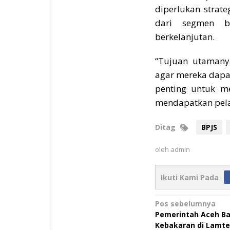
diperlukan strat
dari segmen 
berkelanjutan.
“Tujuan utamany
agar mereka dapat
penting untuk m
mendapatkan pela
Ditag
BPJS
oleh
admin
Ikuti Kami Pada
Navigasi
Pos sebelumnya
Pemerintah Aceh Ba
pos
Kebakaran di Lamt