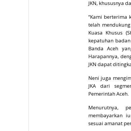
JKN, khususnya d
“Kami berterima 
telah mendukung 
Kuasa Khusus (
kepatuhan badan 
Banda Aceh yan
Harapannya, den
JKN dapat ditingka
Neni juga mengim
JKA dari segme
Pemerintah Aceh.
Menurutnya, p
membayarkan iur
sesuai amanat pe