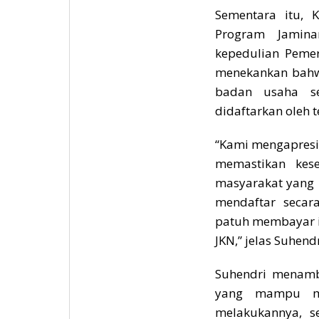
Sementara itu, K
Program Jamina
kepedulian Pemer
menekankan bahw
badan usaha se
didaftarkan oleh 
“Kami mengapresi
memastikan kes
masyarakat yang 
mendaftar secar
patuh membayar i
JKN,” jelas Suhendr
Suhendri menamb
yang mampu me
melakukannya, se