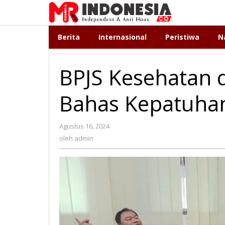
Lewati
ke
konten
Berita
Internasional
Peristiwa
N
BPJS Kesehatan 
Bahas Kepatuha
Agustus 16, 2024
oleh
admin
oleh
admin