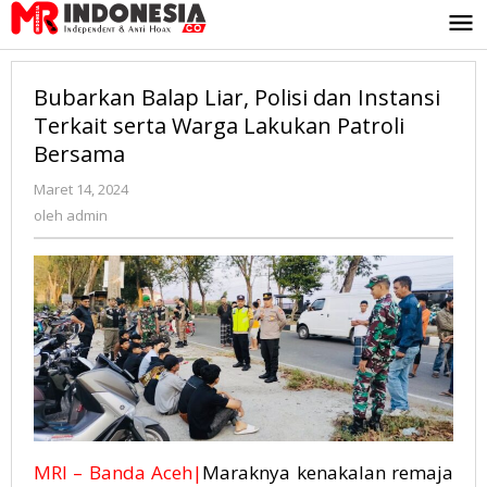
Lewati
ke
konten
Bubarkan Balap Liar, Polisi dan Instansi
Terkait serta Warga Lakukan Patroli
Bersama
Maret 14, 2024
oleh
admin
oleh
admin
MRI – Banda Aceh|
Maraknya kenakalan remaja