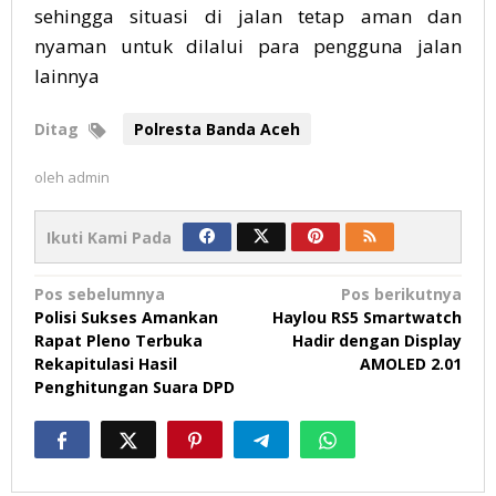
sehingga situasi di jalan tetap aman dan
nyaman untuk dilalui para pengguna jalan
lainnya
Ditag
Polresta Banda Aceh
oleh
admin
Ikuti Kami Pada
Navigasi
Pos sebelumnya
Pos berikutnya
Polisi Sukses Amankan
Haylou RS5 Smartwatch
pos
Rapat Pleno Terbuka
Hadir dengan Display
Rekapitulasi Hasil
AMOLED 2.01
Penghitungan Suara DPD