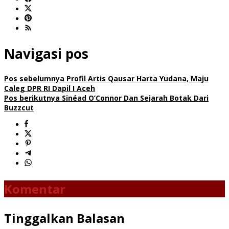
Navigasi pos
Pos sebelumnya
Profil Artis Qausar Harta Yudana, Maju
Caleg DPR RI Dapil I Aceh
Pos berikutnya
Sinéad O’Connor Dan Sejarah Botak Dari
Buzzcut
Komentar
Tinggalkan Balasan