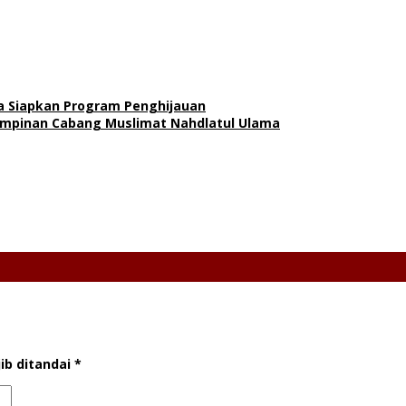
a Siapkan Program Penghijauan
Pimpinan Cabang Muslimat Nahdlatul Ulama
ib ditandai
*