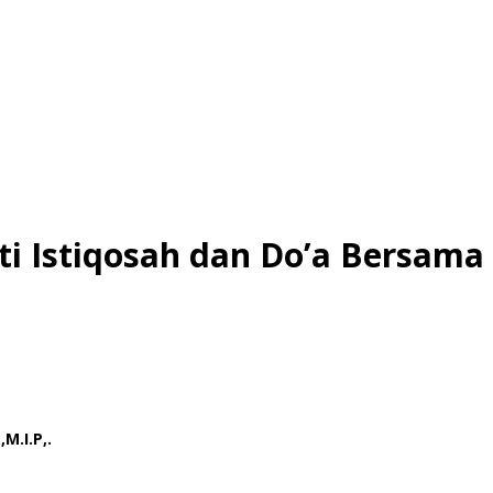
i Istiqosah dan Do’a Bersama 
M.I.P,.