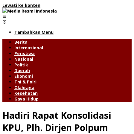
Lewati ke konten
Tambahkan Menu
Berita
Internasional
Peristiwa
Nasional
Politik
Daerah
Ekonomi
Tni & Polri
Olahraga
Kesehatan
Gaya Hidup
Hadiri Rapat Konsolidasi
KPU, Plh. Dirjen Polpum