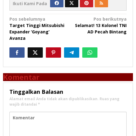
Ikuti Kami Pada
Navigasi
Pos sebelumnya
Pos berikutnya
Target Tinggi Mitsubishi
Selamat! 13 Kolonel TNI
pos
Expander ‘Goyang’
AD Pecah Bintang
Avanza
Komentar
Tinggalkan Balasan
Alamat email Anda tidak akan dipublikasikan.
Ruas yang
wajib ditandai
*