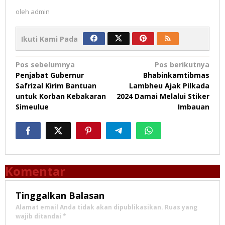
oleh
admin
Ikuti Kami Pada
Navigasi
Pos sebelumnya
Pos berikutnya
Penjabat Gubernur
Bhabinkamtibmas
pos
Safrizal Kirim Bantuan
Lambheu Ajak Pilkada
untuk Korban Kebakaran
2024 Damai Melalui Stiker
Simeulue
Imbauan
Komentar
Tinggalkan Balasan
Alamat email Anda tidak akan dipublikasikan.
Ruas yang
wajib ditandai
*