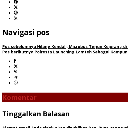
Navigasi pos
Pos sebelumnya
Hilang Kendali, Microbus Terjun Kejurang d
Pos berikutnya
Polresta Launching Lamteh Sebagai Kampung 
Komentar
Tinggalkan Balasan
Alamat email Anda tidak akan dipublikasikan.
Ruas yang waj