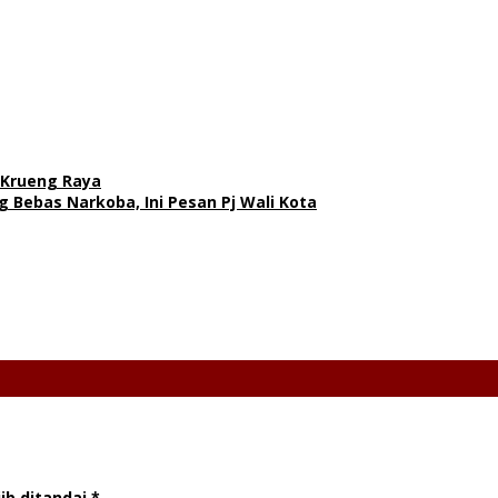
i Krueng Raya
Bebas Narkoba, Ini Pesan Pj Wali Kota
ib ditandai
*