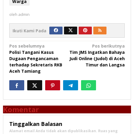
Warga
oleh
admin
Ikuti Kami Pada
Navigasi
Pos sebelumnya
Pos berikutnya
Polisi Tangani Kasus
Tim JMS Ingatkan Bahaya
pos
Dugaan Pengancaman
Judi Online (Judol) di Aceh
terhadap Sekretaris RKB
Timur dan Langsa
Aceh Tamiang
Komentar
Tinggalkan Balasan
Alamat email Anda tidak akan dipublikasikan.
Ruas yang