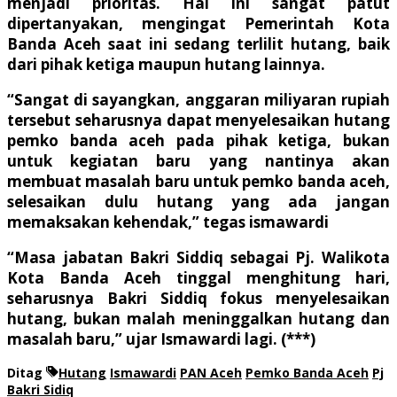
menjadi prioritas. Hal ini sangat patut
dipertanyakan, mengingat Pemerintah Kota
Banda Aceh saat ini sedang terlilit hutang, baik
dari pihak ketiga maupun hutang lainnya.
“Sangat di sayangkan, anggaran miliyaran rupiah
tersebut seharusnya dapat menyelesaikan hutang
pemko banda aceh pada pihak ketiga, bukan
untuk kegiatan baru yang nantinya akan
membuat masalah baru untuk pemko banda aceh,
selesaikan dulu hutang yang ada jangan
memaksakan kehendak,” tegas ismawardi
“Masa jabatan Bakri Siddiq sebagai Pj. Walikota
Kota Banda Aceh tinggal menghitung hari,
seharusnya Bakri Siddiq fokus menyelesaikan
hutang, bukan malah meninggalkan hutang dan
masalah baru,” ujar Ismawardi lagi. (***)
Ditag
Hutang
Ismawardi
PAN Aceh
Pemko Banda Aceh
Pj
Bakri Sidiq