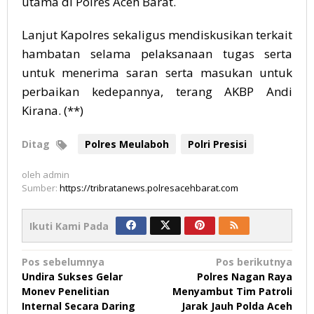
utama di Polres Aceh Barat.
Lanjut Kapolres sekaligus mendiskusikan terkait
hambatan selama pelaksanaan tugas serta
untuk menerima saran serta masukan untuk
perbaikan kedepannya, terang AKBP Andi
Kirana. (**)
Ditag
Polres Meulaboh
Polri Presisi
oleh
admin
Sumber:
https://tribratanews.polresacehbarat.com
Ikuti Kami Pada
Navigasi
Pos sebelumnya
Pos berikutnya
Undira Sukses Gelar
Polres Nagan Raya
pos
Monev Penelitian
Menyambut Tim Patroli
Internal Secara Daring
Jarak Jauh Polda Aceh