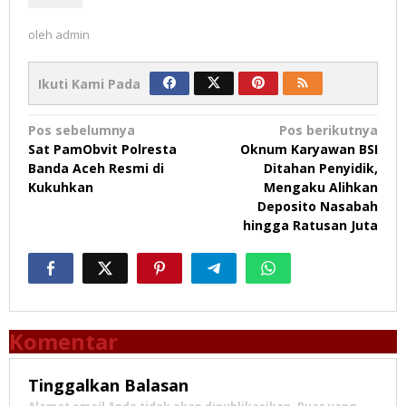
oleh
admin
Ikuti Kami Pada
Navigasi
Pos sebelumnya
Pos berikutnya
Sat PamObvit Polresta
Oknum Karyawan BSI
pos
Banda Aceh Resmi di
Ditahan Penyidik,
Kukuhkan
Mengaku Alihkan
Deposito Nasabah
hingga Ratusan Juta
Komentar
Tinggalkan Balasan