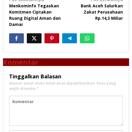
Navigasi
Menkominfo Tegaskan
Bank Aceh Salurkan
pos
Komitmen Ciptakan
Zakat Perusahaan
Ruang Digital Aman dan
Rp.14,3 Miliar
Damai
Komentar
Tinggalkan Balasan
Alamat email Anda tidak akan dipublikasikan.
Ruas yang
wajib ditandai
*