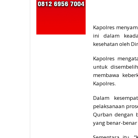
Kapolres menyam
ini dalam kead
kesehatan oleh Di
Kapolres mengat
untuk disembeli
membawa keberka
Kapolres.
Dalam kesempat
pelaksanaan pros
Qurban dengan b
yang benar-bena
Sementara itu, 