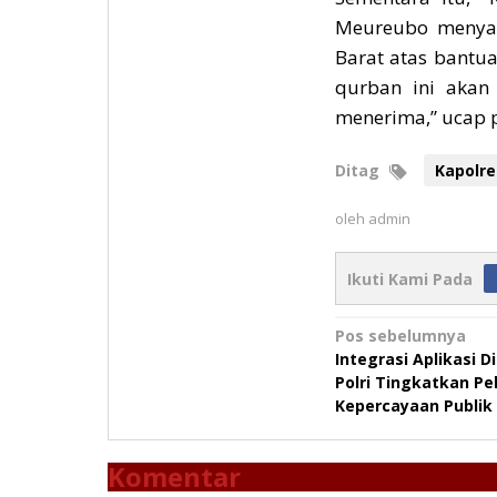
Meureubo menyam
Barat atas bantu
qurban ini akan
menerima,” ucap p
Ditag
Kapolre
oleh
admin
Ikuti Kami Pada
Navigasi
Pos sebelumnya
Integrasi Aplikasi D
pos
Polri Tingkatkan Pe
Kepercayaan Publik
Komentar