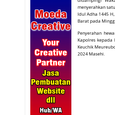
didampingi Wak
menyerahkan satu 
Idul Adha 1445 H
Barat pada Minggu
Penyerahan hewan
Kapolres kepada 
Keuchik Meureubo 
2024 Masehi.