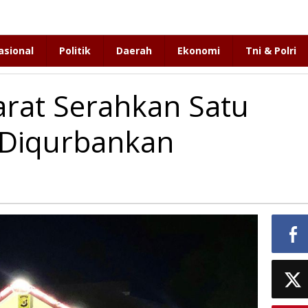
asional
Politik
Daerah
Ekonomi
Tni & Polri
arat Serahkan Satu
 Diqurbankan