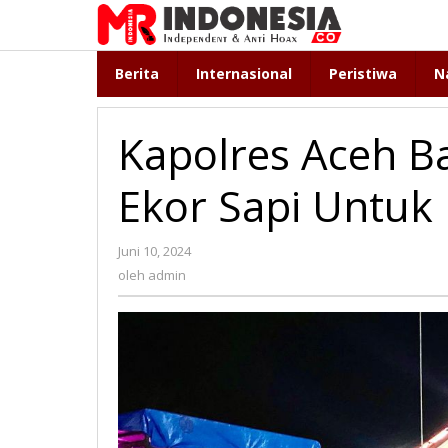
Lewati
ke
konten
Berita
Internasional
Peristiwa
N
Kapolres Aceh B
Ekor Sapi Untuk
Juni 10, 2024
oleh
admin
oleh
admin