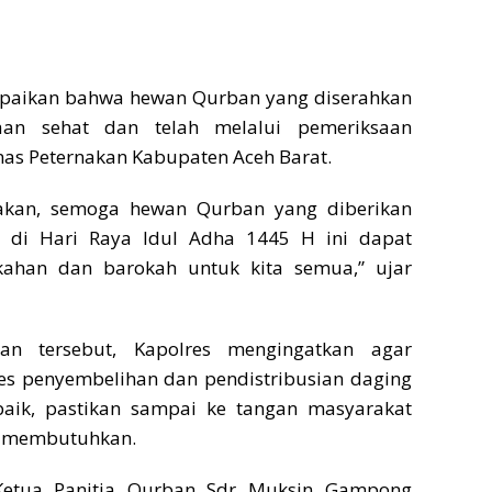
paikan bahwa hewan Qurban yang diserahkan
aan sehat dan telah melalui pemeriksaan
nas Peternakan Kabupaten Aceh Barat.
akan, semoga hewan Qurban yang diberikan
h di Hari Raya Idul Adha 1445 H ini dapat
han dan barokah untuk kita semua,” ujar
an tersebut, Kapolres mengingatkan agar
es penyembelihan dan pendistribusian daging
aik, pastikan sampai ke tangan masyarakat
r membutuhkan.
”Ketua Panitia Qurban Sdr Muksin Gampong