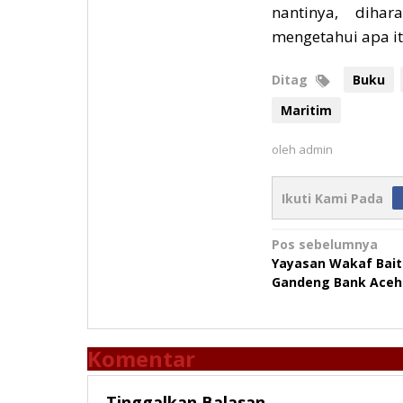
nantinya, diha
mengetahui apa itu
Ditag
Buku
Maritim
oleh
admin
Ikuti Kami Pada
Navigasi
Pos sebelumnya
Yayasan Wakaf Baitu
pos
Gandeng Bank Aceh
Komentar
Tinggalkan Balasan