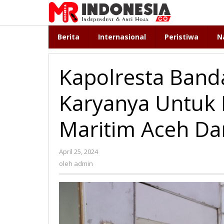
Lewati
ke
konten
Berita
Internasional
Peristiwa
N
Kapolresta Band
Karyanya Untuk
Maritim Aceh Da
April 25, 2024
oleh
admin
oleh
admin