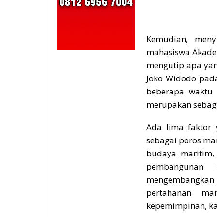
Kemudian, meny
mahasiswa Akadem
mengutip apa yang
Joko Widodo pada
beberapa waktu 
merupakan sebaga
Ada lima faktor 
sebagai poros ma
budaya maritim,
pembangunan in
mengembangkan d
pertahanan ma
kepemimpinan, ka