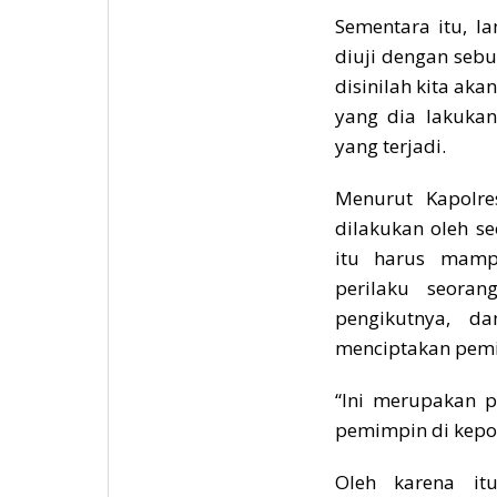
Sementara itu, l
diuji dengan seb
disinilah kita a
yang dia lakuka
yang terjadi.
Menurut Kapolre
dilakukan oleh s
itu harus mamp
perilaku seora
pengikutnya, 
menciptakan pemi
“Ini merupakan p
pemimpin di kepol
Oleh karena it