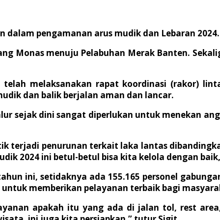
pan dalam pengamanan arus mudik dan Lebaran 2024.
 Monas menuju Pelabuhan Merak Banten. Sekaligus 
 telah melaksanakan rapat koordinasi (rakor) lin
udik dan balik berjalan aman dan lancar.
alur sejak dini sangat diperlukan untuk menekan an
tik terjadi penurunan terkait laka lantas dibandi
ik 2024 ini betul-betul bisa kita kelola dengan baik,
t tahun ini, setidaknya ada 155.165 personel gabu
os untuk memberikan pelayanan terbaik bagi masyara
anan apakah itu yang ada di jalan tol, rest area
ta, ini juga kita persiapkan,” tutur Sigit.