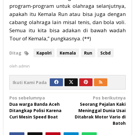
program-program untuk olahraga selanjutnya,
apakah itu Kemala Run atau bisa juga dengan
cabang olahraga lain misal tenis, dan bola voli.
Semua itu kita bisa adakan di bawah wadah
Tour of Kemala,” pungkasnya. (**)
Ditag
Kapolri
Kemala
Run
Scbd
oleh
admin
Ikuti Kami Pada
Navigasi
Pos sebelumnya
Pos berikutnya
Dua warga Banda Aceh
Seorang Pejalan Kaki
pos
Ditangkap Polisi Karena
Meninggal Dunia Usai
Curi Mesin Speed Boat
Ditabrak Motor Vario di
Batoh