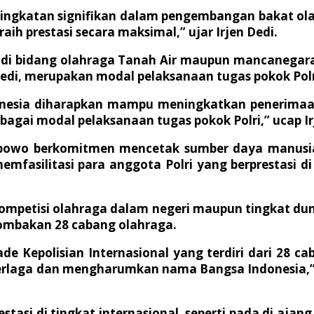
ngkatan signifikan dalam pengembangan bakat olah
ih prestasi secara maksimal,” ujar Irjen Dedi.
lri di bidang olahraga Tanah Air maupun mancaneg
di, merupakan modal pelaksanaan tugas pokok Polr
Indonesia diharapkan mampu meningkatkan penerima
bagai modal pelaksanaan tugas pokok Polri,” ucap Ir
t Prabowo berkomitmen mencetak sumber daya manus
fasilitasi para anggota Polri yang berprestasi d
-kompetisi olahraga dalam negeri maupun tingkat dun
lombakan 28 cabang olahraga.
ade Kepolisian Internasional yang terdiri dari 28 
 berlaga dan mengharumkan nama Bangsa Indonesia,” 
stasi di tingkat internasional, seperti pada di ajan