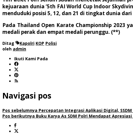
kejuaraan dunia ‘5th FAI World Cup Indoor Skydivin
menduduki posisi 5, 12, dan 21 di tingkat dunia d
Pada Thailand Open Karate Championship 2023 yan
medali perak dan empat medali perunggu. (**)
Ditag
Kapolri
KOP
Polisi
oleh
admin
Ikuti Kami Pada
Navigasi pos
Pos sebelumnya
Percepatan Integrasi Aplikasi Digital, SSD
Pos berikutnya
Buku Karya As SDM Polri Mendapat Apresiasi 