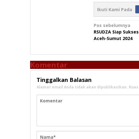
Ikuti Kami Pada
Navigasi
Pos sebelumnya
RSUDZA Siap Sukses
pos
Aceh-Sumut 2024
Komentar
Tinggalkan Balasan
Alamat email Anda tidak akan dipublikasikan.
Ruas