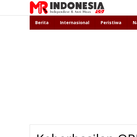
Lewati
ke
konten
Berita
Internasional
Peristiwa
N