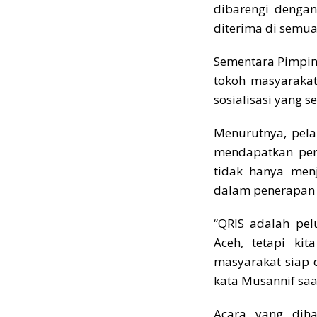
dibarengi dengan
diterima di semua 
Sementara Pimpina
tokoh masyaraka
sosialisasi yang s
Menurutnya, pela
mendapatkan pen
tidak hanya men
dalam penerapan 
“QRIS adalah pe
Aceh, tetapi ki
masyarakat siap
kata Musannif saa
Acara yang diha