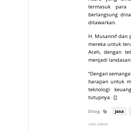
termasuk para 
berlangsung din
ditawarkan.
H. Musannif dan 
mereka untuk ter
Aceh, dengan tet
menjadi landasan
“Dengan semangat 
harapan untuk me
teknologi keuan
tutupnya. []
Ditag
Jasa
oleh
admin