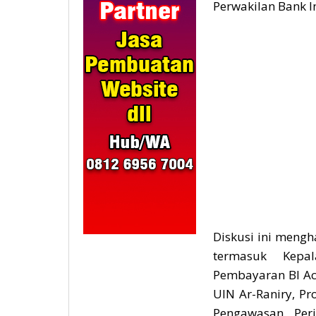
Perwakilan Bank I
Diskusi ini meng
termasuk Kepa
Pembayaran BI Ace
UIN Ar-Raniry, Pro
Pengawasan Per