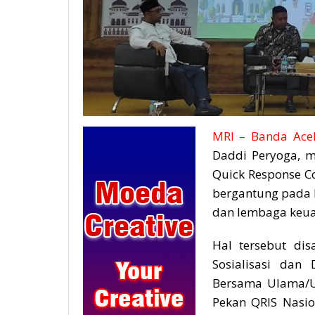
MRI – Banda Ace
Daddi Peryoga, m
Quick Response Co
bergantung pada k
dan lembaga keua
Hal tersebut di
Sosialisasi dan
Bersama Ulama/U
Pekan QRIS Nasio