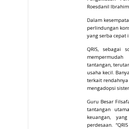
Roesdanil Ibrahim
Dalam kesempatan
perlindungan kons
yang serba cepat i
QRIS, sebagai s
mempermudah t
tantangan, terut
usaha kecil. Ban
terkait rendahny
mengadopsi sistem
Guru Besar Filsaf
tantangan utama 
keuangan, yang
perdesaan. “QRI