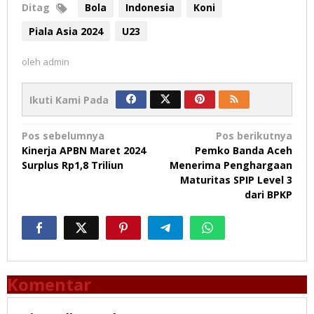
Ditag
Bola
Indonesia
Koni
Piala Asia 2024
U23
oleh
admin
Ikuti Kami Pada
Navigasi
Pos sebelumnya
Pos berikutnya
Kinerja APBN Maret 2024
Pemko Banda Aceh
pos
Surplus Rp1,8 Triliun
Menerima Penghargaan
Maturitas SPIP Level 3
dari BPKP
Komentar