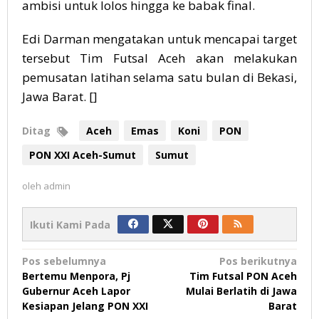
ambisi untuk lolos hingga ke babak final.
Edi Darman mengatakan untuk mencapai target
tersebut Tim Futsal Aceh akan melakukan
pemusatan latihan selama satu bulan di Bekasi,
Jawa Barat. []
Ditag
Aceh
Emas
Koni
PON
PON XXI Aceh-Sumut
Sumut
oleh
admin
Ikuti Kami Pada
Navigasi
Pos sebelumnya
Pos berikutnya
Bertemu Menpora, Pj
Tim Futsal PON Aceh
pos
Gubernur Aceh Lapor
Mulai Berlatih di Jawa
Kesiapan Jelang PON XXI
Barat