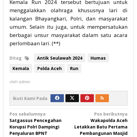
Kemala Run 2024 tersebut bertujuan untuk
menggalakkan olahraga khususnya lari di
kalangan Bhayangkari, Polri, dan masyarakat
umum. Selain itu juga, untuk mempersatukan
berbagai unsur masyarakat dalam satu acara
perlombaan lari. (**)
Ditag
Antik Seulawah 2024
Humas
Kemala
Polda Aceh
Run
oleh
admin
Ikuti Kami Pada
Navigasi
Pos sebelumnya
Pos berikutnya
Satgassus Pencegahan
Wakapolda Aceh
pos
Korupsi Polri Dampingi
Letakkan Batu Pertama
Penyaluran BPNT
Pembangunan Masjid