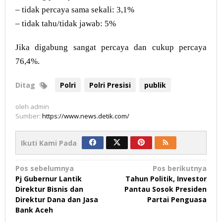
– tidak percaya sama sekali: 3,1%
– tidak tahu/tidak jawab: 5%
Jika digabung sangat percaya dan cukup percaya
76,4%.
Ditag
Polri
Polri Presisi
publik
oleh
admin
Sumber:
https://www.news.detik.com/
Ikuti Kami Pada
Navigasi
Pos sebelumnya
Pos berikutnya
Pj Gubernur Lantik
Tahun Politik, Investor
pos
Direktur Bisnis dan
Pantau Sosok Presiden
Direktur Dana dan Jasa
Partai Penguasa
Bank Aceh