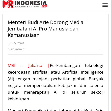
Lewati
ke
konten
Menteri Budi Arie Dorong Media
Jembatani AI Pro Manusia dan
Kemanusiaan
Juni 6, 2024
oleh
admin
oleh
admin
MRI – Jakarta |
Perkembangan teknologi
kecerdasan artifisial atau Artificial Intelligence
(AI) tengah menjadi perhatian global. Banyak
negara mempersiapkan kebijakan dan talenta
untuk menerapkan AI di seluruh sektor
kehidupan.
Menteri Komunikasi dan Informatika Budi Arie