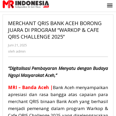
Lewati
ke
konten
MERCHANT QRIS BANK ACEH BORONG
JUARA DI PROGRAM “WARKOP & CAFE
QRIS CHALLENGE 2025”
Juni 21, 2025
oleh
admin
oleh
admin
“Digitalisasi Pembayaran Menyatu dengan Budaya
Ngopi Masyarakat Aceh,”
MRI – Banda Aceh |
B
ank Aceh menyampaikan
apresiasi dan rasa bangga atas capaian para
merchant QRIS binaan Bank Aceh yang berhasil
menjadi pemenang dalam program Warkop &
Cafe QRIS Challenge 2025 yang diselenggarakan