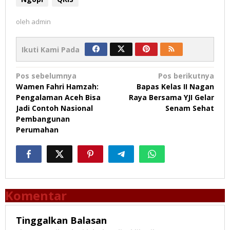
oleh
admin
Ikuti Kami Pada
Navigasi
Pos sebelumnya
Pos berikutnya
Wamen Fahri Hamzah:
Bapas Kelas II Nagan
pos
Pengalaman Aceh Bisa
Raya Bersama YJI Gelar
Jadi Contoh Nasional
Senam Sehat
Pembangunan
Perumahan
Komentar
Tinggalkan Balasan