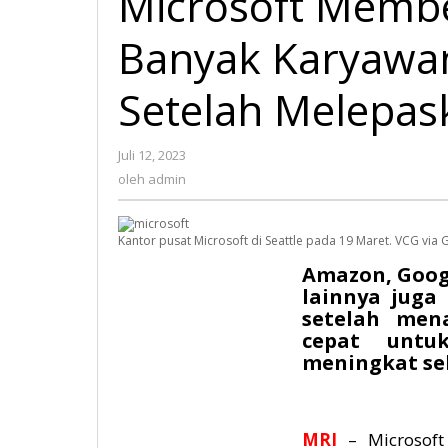
Microsoft Membe
Banyak Karyawa
Setelah Melepas
Juli 12, 2023
oleh
admin
oleh
admin
Kantor pusat Microsoft di Seattle pada 19 Maret. VCG via 
Amazon, Goog
lainnya juga
setelah me
cepat untu
meningkat se
MRI
– Microsoft