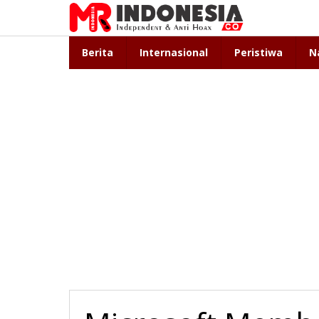
Lewati
ke
konten
Berita
Internasional
Peristiwa
N