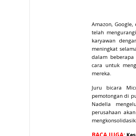
Amazon, Google, 
telah mengurang
karyawan denga
meningkat selama
dalam beberapa 
cara untuk men
mereka.
Juru bicara Mi
pemotongan di pu
Nadella
mengelu
perusahaan akan
mengkonsolidasik
BACA JUGA:
Kes