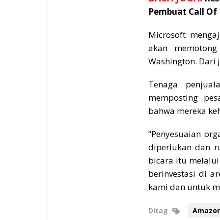
Pembuat Call Of
Microsoft menga
akan memotong 
Washington. Dari j
Tenaga penjual
memposting pes
bahwa mereka keh
“Penyesuaian org
diperlukan dan r
bicara itu melalu
berinvestasi di 
kami dan untuk m
Ditag
Amazo