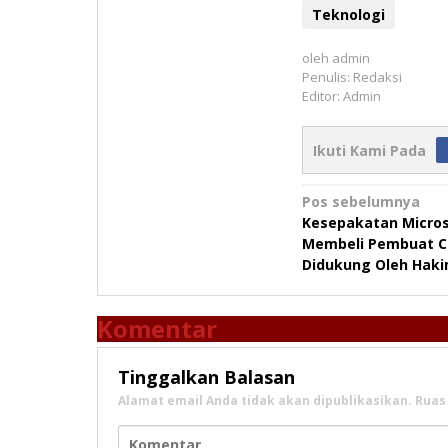
Teknologi
oleh
admin
Penulis: Redaksi
Editor: Admin
Ikuti Kami Pada
Navigasi
Pos sebelumnya
Kesepakatan Micros
pos
Membeli Pembuat Ca
Didukung Oleh Haki
Komentar
Tinggalkan Balasan
Alamat email Anda tidak akan dipublikasikan.
Ruas