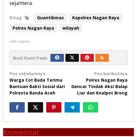
sejahtera.
Ditag
Guantibmas
Kapolres Nagan Raya
Polres Nagan Raya
wilayah
oleh
admin
Ikuti Kami Pada
Navigasi
Pos sebelumnya
Pos berikutnya
Warga Cot Bada Terima
Polres Nagan Raya
pos
Bantuan Bakti Sosial dari
Gencar Tindak Aksi Balap
Polresta Banda Aceh
Liar dan Knalpot Brong
Komentar