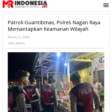
Lewati
ke
konten
Patroli Guantibmas, Polres Nagan Raya
Memantapkan Keamanan Wilayah
Maret 21, 2024
oleh
admin
oleh
admin