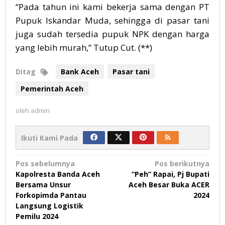
“Pada tahun ini kami bekerja sama dengan PT
Pupuk Iskandar Muda, sehingga di pasar tani
juga sudah tersedia pupuk NPK dengan harga
yang lebih murah,” Tutup Cut. (**)
Ditag
Bank Aceh
Pasar tani
Pemerintah Aceh
oleh
admin
Ikuti Kami Pada
Navigasi
Pos sebelumnya
Pos berikutnya
Kapolresta Banda Aceh
“Peh” Rapai, Pj Bupati
pos
Bersama Unsur
Aceh Besar Buka ACER
Forkopimda Pantau
2024
Langsung Logistik
Pemilu 2024