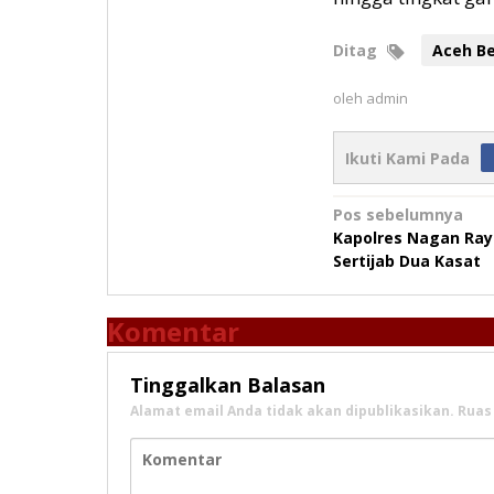
Ditag
Aceh B
oleh
admin
Ikuti Kami Pada
Navigasi
Pos sebelumnya
Kapolres Nagan Ray
pos
Sertijab Dua Kasat
Komentar
Tinggalkan Balasan
Alamat email Anda tidak akan dipublikasikan.
Ruas