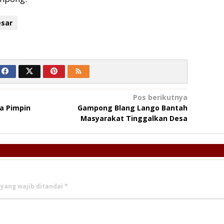
esar
Pos berikutnya
a Pimpin
Gampong Blang Lango Bantah
Masyarakat Tinggalkan Desa
 yang wajib ditandai
*