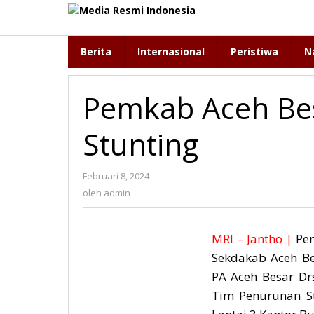
Lewati
ke
konten
Berita
Internasional
Peristiwa
N
Pemkab Aceh Bes
Stunting
Februari 8, 2024
oleh
admin
oleh
admin
MRI – Jantho |
Pen
Sekdakab Aceh Be
PA Aceh Besar Dr
Tim Penurunan St