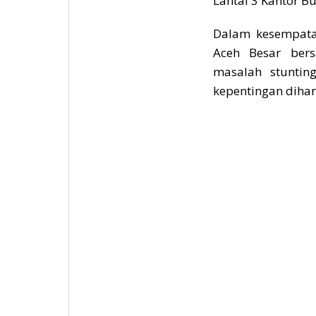
Lantai 3 Kantor Bu
Dalam kesempata
Aceh Besar ber
masalah stuntin
kepentingan dihar