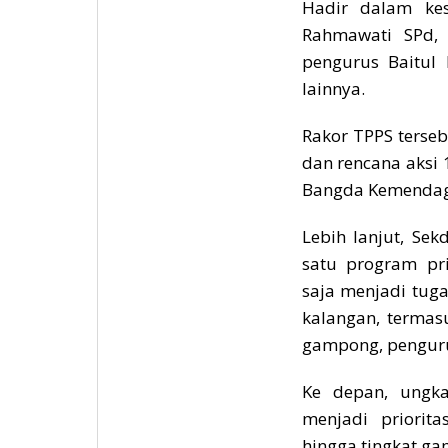
Hadir dalam ke
Rahmawati SPd,
pengurus Baitul 
lainnya.
Rakor TPPS terse
dan rencana aksi 
Bangda Kemendag
Lebih lanjut, Se
satu program pri
saja menjadi tug
kalangan, termas
gampong, penguru
Ke depan, ungka
menjadi priorita
hingga tingkat g