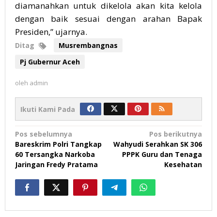
diamanahkan untuk dikelola akan kita kelola
dengan baik sesuai dengan arahan Bapak
Presiden,” ujarnya.
Ditag
Musrembangnas
Pj Gubernur Aceh
oleh
admin
Ikuti Kami Pada
Navigasi
Pos sebelumnya
Pos berikutnya
Bareskrim Polri Tangkap
Wahyudi Serahkan SK 306
pos
60 Tersangka Narkoba
PPPK Guru dan Tenaga
Jaringan Fredy Pratama
Kesehatan