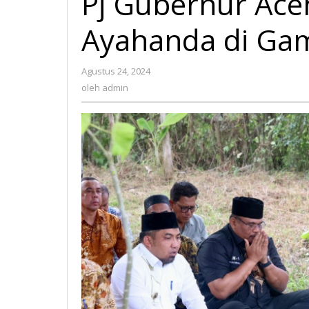
Pj Gubernur Ace
Ayahanda di Ga
Agustus 24, 2024
oleh
admin
oleh
admin