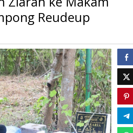
h Ziarah ke Makam
mpong Reudeup