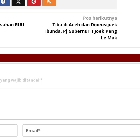
Pos berikutnya
esahan RUU
Tiba di Aceh dan Dipeusijuek
Ibunda, Pj Gubernur: I Joek Peng
Le Mak
 yang wajib ditandai
*