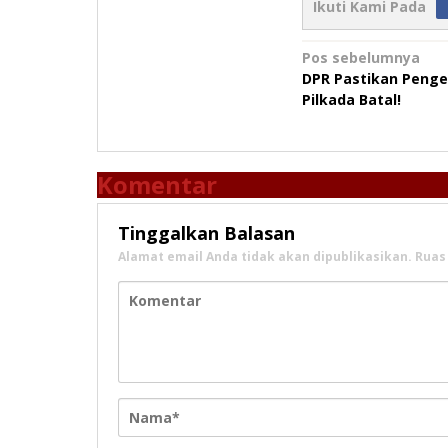
Ikuti Kami Pada
Navigasi
Pos sebelumnya
DPR Pastikan Peng
pos
Pilkada Batal!
Komentar
Tinggalkan Balasan
Alamat email Anda tidak akan dipublikasikan.
Ruas