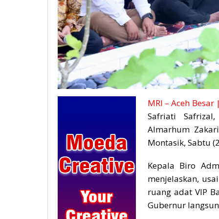
MRI – Aceh Besar 
Safriati Safriz
Almarhum Zakari
Montasik, Sabtu (
Kepala Biro Admi
menjelaskan, usai
ruang adat VIP Ba
Gubernur langsun