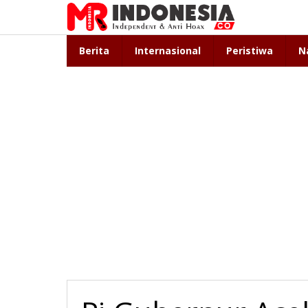
Lewati
ke
konten
Berita
Internasional
Peristiwa
N