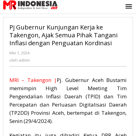
Lewati
ke
konten
Pj Gubernur Kunjungan Kerja ke
Takengon, Ajak Semua Pihak Tangani
Inflasi dengan Penguatan Kordinasi
Mei 1, 2024
oleh
admin
oleh
admin
MRI – Takengon |
Pj. Gubernur Aceh Bustami
memimpin High Level Meeting Tim
Pengendalian Inflasi Daerah (TPID) dan Tim
Percepatan dan Perluasan Digitalisasi Daerah
(TP2DD) Provinsi Aceh, bertempat di Takengon,
Senin (29/4/2024).
Kegiatan itu juga dihadiri Ketua DPR Aceh