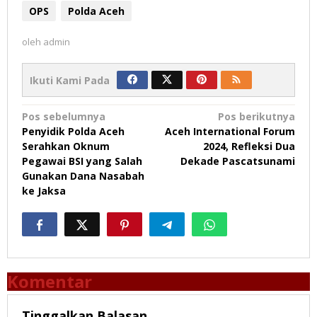
OPS
Polda Aceh
oleh
admin
Ikuti Kami Pada
Navigasi
Pos sebelumnya
Pos berikutnya
Penyidik Polda Aceh
Aceh International Forum
pos
Serahkan Oknum
2024, Refleksi Dua
Pegawai BSI yang Salah
Dekade Pascatsunami
Gunakan Dana Nasabah
ke Jaksa
Komentar
Tinggalkan Balasan