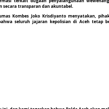
ormasi terkait dugaan penyalahgunaan wewenang
 secara transparan dan akuntabel.
umas Kombes Joko Krisdiyanto menyatakan, pihakn
wa seluruh jajaran kepolisian di Aceh tetap be