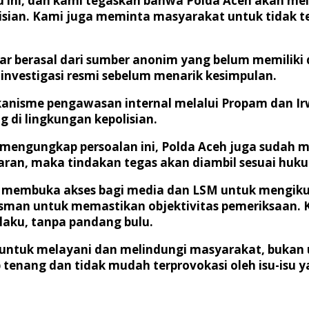
ini, dan kami tegaskan bahwa Polda Aceh akan mela
isian. Kami juga meminta masyarakat untuk tidak t
r berasal dari sumber anonim yang belum memiliki d
nvestigasi resmi sebelum menarik kesimpulan.
anisme pengawasan internal melalui Propam dan Irw
i lingkungan kepolisian.
engungkap persoalan ini, Polda Aceh juga sudah m
garan, maka tindakan tegas akan diambil sesuai huk
n membuka akses bagi media dan LSM untuk mengikuti
man untuk memastikan objektivitas pemeriksaan. K
laku, tanpa pandang bulu.
a untuk melayani dan melindungi masyarakat, buk
tenang dan tidak mudah terprovokasi oleh isu-isu ya