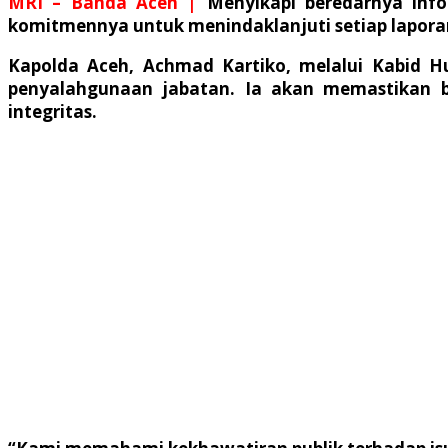
MRI – Banda Aceh |
Menyikapi beredarnya inf
komitmennya untuk menindaklanjuti setiap laporan
Kapolda Aceh, Achmad Kartiko, melalui Kabid H
penyalahgunaan jabatan. Ia akan memastikan bah
integritas.