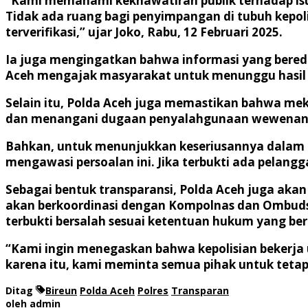
“Kami memahami kekhawatiran publik terhadap isu 
Tidak ada ruang bagi penyimpangan di tubuh kepol
terverifikasi,” ujar Joko, Rabu, 12 Februari 2025.
Ia juga mengingatkan bahwa informasi yang bereda
Aceh mengajak masyarakat untuk menunggu hasil i
Selain itu, Polda Aceh juga memastikan bahwa mek
dan menangani dugaan penyalahgunaan wewenang d
Bahkan, untuk menunjukkan keseriusannya dalam m
mengawasi persoalan ini. Jika terbukti ada pelang
Sebagai bentuk transparansi, Polda Aceh juga aka
akan berkoordinasi dengan Kompolnas dan Ombuds
terbukti bersalah sesuai ketentuan hukum yang ber
“Kami ingin menegaskan bahwa kepolisian bekerj
karena itu, kami meminta semua pihak untuk tetap 
Ditag
Bireun
Polda Aceh
Polres
Transparan
oleh
admin