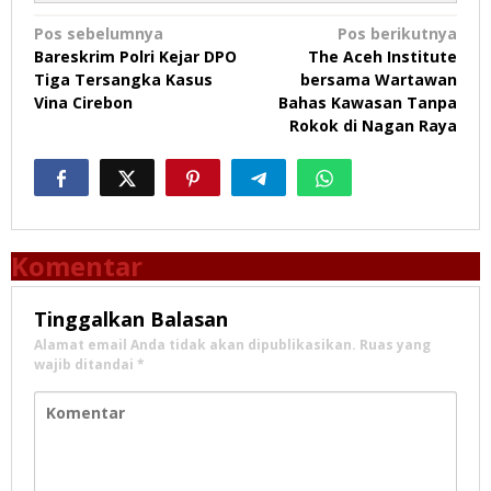
Navigasi
Pos sebelumnya
Pos berikutnya
Bareskrim Polri Kejar DPO
The Aceh Institute
pos
Tiga Tersangka Kasus
bersama Wartawan
Vina Cirebon
Bahas Kawasan Tanpa
Rokok di Nagan Raya
Komentar
Tinggalkan Balasan
Alamat email Anda tidak akan dipublikasikan.
Ruas yang
wajib ditandai
*