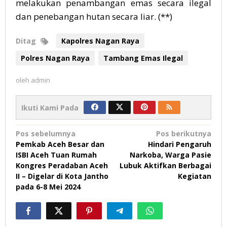
melakukan penambangan emas secara ilegal
dan penebangan hutan secara liar. (**)
Ditag
Kapolres Nagan Raya
Polres Nagan Raya
Tambang Emas Ilegal
oleh
admin
Ikuti Kami Pada
Navigasi
Pos sebelumnya
Pos berikutnya
Pemkab Aceh Besar dan
Hindari Pengaruh
pos
ISBI Aceh Tuan Rumah
Narkoba, Warga Pasie
Kongres Peradaban Aceh
Lubuk Aktifkan Berbagai
II – Digelar di Kota Jantho
Kegiatan
pada 6-8 Mei 2024