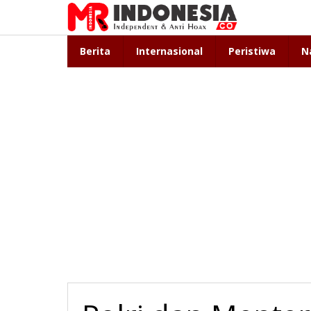
Lewati
ke
konten
Berita
Internasional
Peristiwa
N