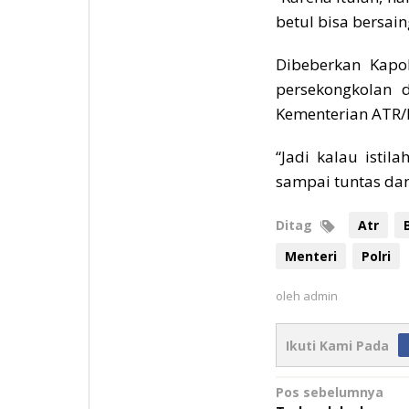
betul bisa bersaing
Dibeberkan Kapo
persekongkolan
Kementerian ATR/
“Jadi kalau isti
sampai tuntas dan 
Ditag
Atr
Menteri
Polri
oleh
admin
Ikuti Kami Pada
Navigasi
Pos sebelumnya