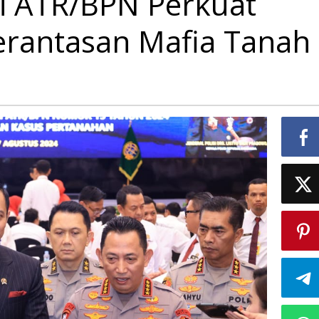
ri ATR/BPN Perkuat
erantasan Mafia Tanah