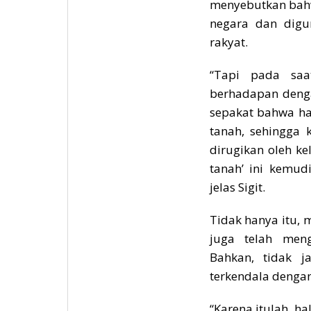
menyebutkan bahw
negara dan digu
rakyat.
“Tapi pada sa
berhadapan denga
sepakat bahwa ha
tanah, sehingga 
dirugikan oleh k
tanah’ ini kemud
jelas Sigit.
Tidak hanya itu, 
juga telah meng
Bahkan, tidak j
terkendala denga
“Karena itulah, h