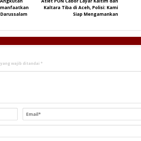
 Angkutan
Atlet PON Cabor Layar Kaltim dan
r manfaatkan
Kaltara Tiba di Aceh, Polisi: Kami
k Darussalam
Siap Mengamankan
 yang wajib ditandai
*