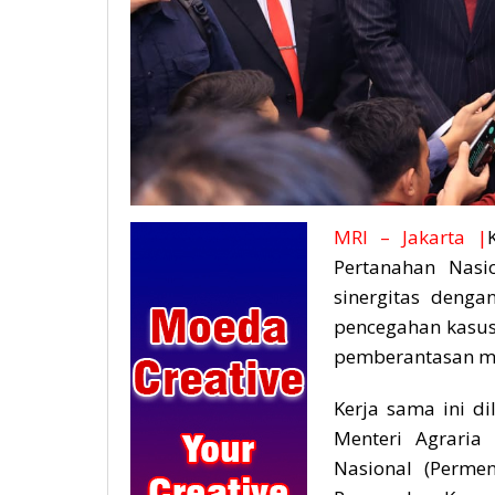
MRI – Jakarta |
Pertanahan Nasi
sinergitas denga
pencegahan kasus 
pemberantasan ma
Kerja sama ini d
Menteri Agraria
Nasional (Perm