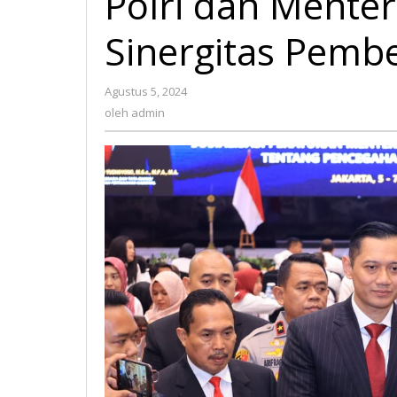
Polri dan Mente
Sinergitas Pemb
Agustus 5, 2024
oleh
admin
oleh
admin